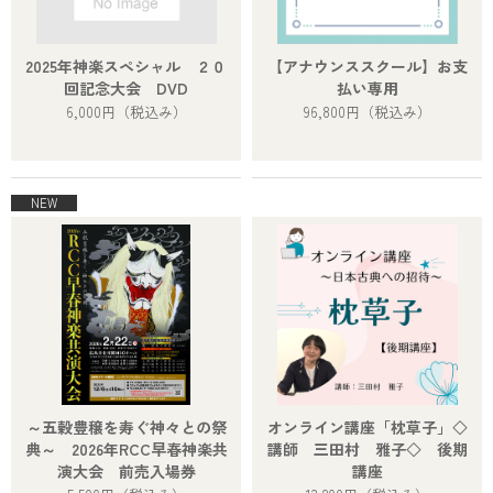
2025年神楽スペシャル ２０
【アナウンススクール】お支
回記念大会 DVD
払い専用
6,000円
（税込み）
96,800円
（税込み）
～五穀豊穣を寿ぐ神々との祭
オンライン講座「枕草子」◇
典～ 2026年RCC早春神楽共
講師 三田村 雅子◇ 後期
演大会 前売入場券
講座