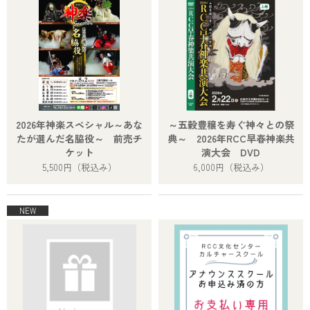
2026年神楽スペシャル～あな
～五穀豊穣を寿ぐ神々との祭
たが選んだ名脇役～ 前売チ
典～ 2026年RCC早春神楽共
ケット
演大会 DVD
5,500円
（税込み）
6,000円
（税込み）