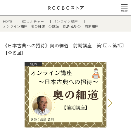
ＲＣＣＢＣストア
HOME
BCカルチャー
オンライン講座
オンライン講座「奥の細道」◇講師 長島 弘明◇ 前期講座
《日本古典への招待》奥の細道 前期講座 第1回～第7回
【全15回】