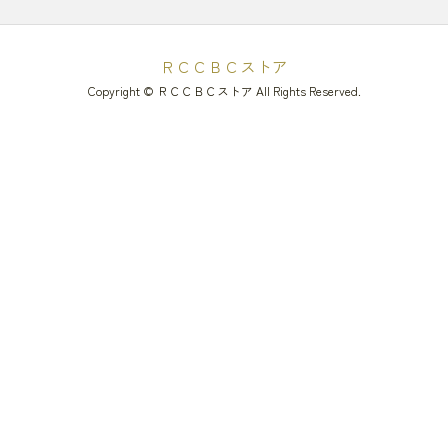
ＲＣＣＢＣストア
Copyright © ＲＣＣＢＣストア All Rights Reserved.