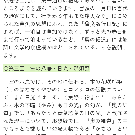
草庵を出発し、第一泊目の宿場である草加に着いた
ところまでを読んでいきます。冒頭の「月日は百代
の過客にして、行きかふ年もまた旅人なり」にこめ
られた芭蕉の思想にふれ、また『曾良随行日記』に
よれば、一泊目は草加ではなく、ずっと先の春日部
まで行って泊まっているなど、『奥の細道』には随
所に文学的な虚構がほどこされていることを説明し
ます。
〇第三回 室の八島・日光・那須野
室の八島では、その地に伝わる、木の花咲耶姫
（このはなさくやひめ）とコノシロの伝説につい
て、また日光では、そこで実際に詠まれた「あらた
ふと木の下暗（やみ）も日の光」の句が、『奥の細
道』では「あらたうと青葉若葉の日の光」と改作さ
れた理由について、那須野では、『奥の細道』の中
でもっとも愛らしい登場人物である「かさね」とい