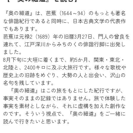
『奥の細道』は、芭蕉（1644～94）のもっとも著名
な俳諧紀行であると同時に、日本古典文学の代表作
でもあります。
芭蕉は元禄2（1689）年の旧暦3月27日、門人の曾良を
連れて、江戸深川からみちのくの俳諧行脚に出発し
ました。
8月下旬に大垣に着くまで、約5か月、関東・東北・
北陸と、2400キロに及ぶ大旅行です。様々な歌枕や
歴史上の旧跡をめぐり、大勢の人と出会い、沢山の
名句を残しています。
『奥の細道』はこの旅をもとにした紀行ですが、
事実そのままの記録ではありません。旅で体験した
事実を素材としながら、それに虚構を加えた創作な
のです。そういう視点で、『奥の細道』をご一緒に
読んで行きたいと思います。