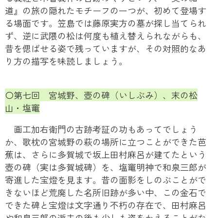
道』の旅の隠れたモチーフの一つが、初めて登場す
る場面です。笠島では藤原実方の墓が探し当てられ
ず、逆に武隈の松は何度も植え替えられながらも、
昔を偲ばせる姿で残っていますが、その対照的なあ
り方の描写を味読しましょう。
〇第七回 宮城野、壺の碑（いしぶみ）、末の松
山・塩竃
画工加右衛門の古跡考証の功もあってでしょう
か、歌枕の宮城野の萩の場所に立つことができた芭
蕉は、さらに多賀城で坂上田村麻呂が建てたという
壺の碑（実は多賀城碑）を、塩竃明神で和泉三郎が
寄進した宝燈を見ます。昔の面影をしのぶことがで
きないほど荒廃した名所旧跡が多い中、この金石で
できた碑と宝燈は文字通り不朽の存在で、田村麻呂
や和泉三郎の逝去の後も少しも姿をかえることがな