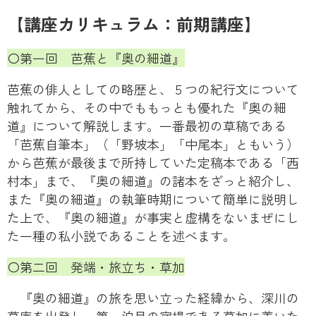
【講座カリキュラム：前期講座】
〇第一回 芭蕉と『奥の細道』
芭蕉の俳人としての略歴と、５つの紀行文について
触れてから、その中でももっとも優れた『奥の細
道』について解説します。一番最初の草稿である
「芭蕉自筆本」（「野坡本」「中尾本」ともいう）
から芭蕉が最後まで所持していた定稿本である「西
村本」まで、『奥の細道』の諸本をざっと紹介し、
また『奥の細道』の執筆時期について簡単に説明し
た上で、『奥の細道』が事実と虚構をないまぜにし
た一種の私小説であることを述べます。
〇第二回 発端・旅立ち・草加
『奥の細道』の旅を思い立った経緯から、深川の