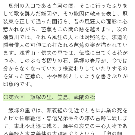
奥州の入口である白河の関。そこに行ったふりを
して歌を詠んだ能因や、その能因に敬意を表し、冠
装束を正して通った国行ら、昔の風狂人の面影に心
惹かれながら、芭蕉もこの関の跡を越えます。次の
須賀川では、それら風狂の人とは対照的な、求道的
隠者俳人の可伸に心打たれる芭蕉の姿が描かれてい
ます。浅香山・信夫の里では、伝説に出てくる花が
つみ、しのぶもぢ摺りの石、黒塚の岩屋が、今では
分からなくなっていたり様変わりしていたりするの
を知った芭蕉の、やや呆然としたような書きぶりが
印象的です。
〇第六回 飯塚の里、笠島、武隈の松
飯塚の里では、源義経の側近でともに非業の死を
とげた佐藤継信・忠信兄弟やその嫁の古跡に涙しま
す。東北や北陸に残る、源平の哀史の中心人物であ
る義経と木曽義仲の古跡めぐりという、『奥の細