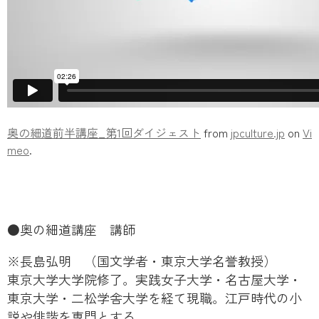
奥の細道前半講座_第1回ダイジェスト
from
jpculture.jp
on
Vi
meo
.
●奥の細道講座 講師
※長島弘明 （国文学者・東京大学名誉教授）
東京大学大学院修了。実践女子大学・名古屋大学・
東京大学・二松学舎大学を経て現職。江戸時代の小
説や俳諧を専門とする。