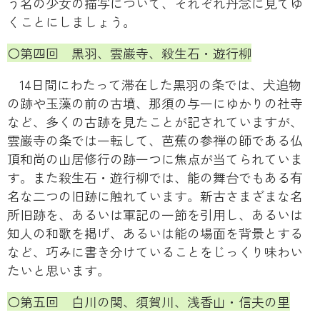
う名の少女の描写について、それぞれ丹念に見てゆ
くことにしましょう。
〇第四回 黒羽、雲巌寺、殺生石・遊行柳
14日間にわたって滞在した黒羽の条では、犬追物
の跡や玉藻の前の古墳、那須の与一にゆかりの社寺
など、多くの古跡を見たことが記されていますが、
雲巌寺の条では一転して、芭蕉の参禅の師である仏
頂和尚の山居修行の跡一つに焦点が当てられていま
す。また殺生石・遊行柳では、能の舞台でもある有
名な二つの旧跡に触れています。新古さまざまな名
所旧跡を、あるいは軍記の一節を引用し、あるいは
知人の和歌を掲げ、あるいは能の場面を背景とする
など、巧みに書き分けていることをじっくり味わい
たいと思います。
〇第五回 白川の関、須賀川、浅香山・信夫の里