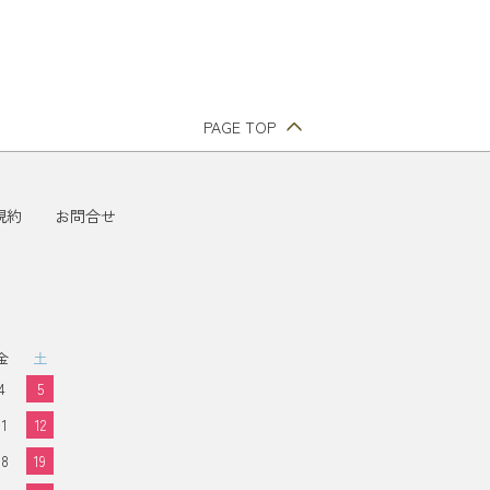
PAGE TOP
規約
お問合せ
金
土
4
5
11
12
18
19