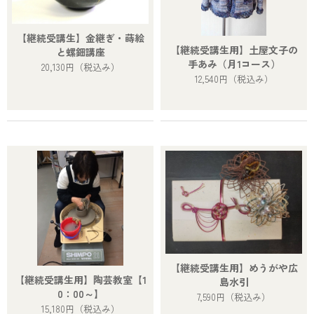
【継続受講生】金継ぎ・蒔絵
【継続受講生用】土屋文子の
と螺鈿講座
手あみ（月1コース）
20,130円
（税込み）
12,540円
（税込み）
【継続受講生用】めうがや広
【継続受講生用】陶芸教室【1
島水引
0：00～】
7,590円
（税込み）
15,180円
（税込み）