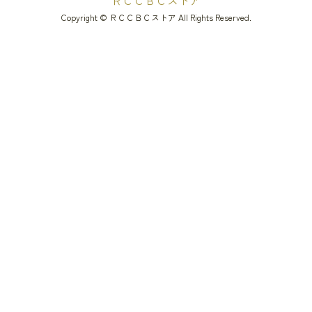
ＲＣＣＢＣストア
Copyright © ＲＣＣＢＣストア All Rights Reserved.