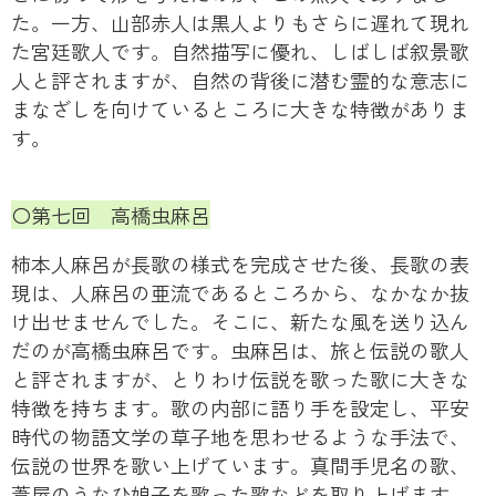
た。一方、山部赤人は黒人よりもさらに遅れて現れ
た宮廷歌人です。自然描写に優れ、しばしば叙景歌
人と評されますが、自然の背後に潜む霊的な意志に
まなざしを向けているところに大きな特徴がありま
す。
〇第七回 高橋虫麻呂
柿本人麻呂が長歌の様式を完成させた後、長歌の表
現は、人麻呂の亜流であるところから、なかなか抜
け出せませんでした。そこに、新たな風を送り込ん
だのが高橋虫麻呂です。虫麻呂は、旅と伝説の歌人
と評されますが、とりわけ伝説を歌った歌に大きな
特徴を持ちます。歌の内部に語り手を設定し、平安
時代の物語文学の草子地を思わせるような手法で、
伝説の世界を歌い上げています。真間手児名の歌、
葦屋のうなひ娘子を歌った歌などを取り上げます。