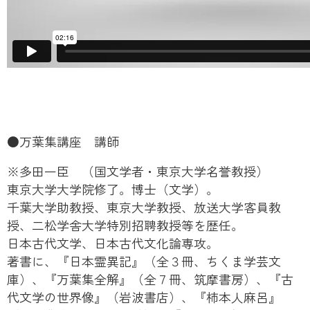
●万葉集講座 講師
※多田一臣 （国文学者・東京大学名誉教授）
東京大学大学院修了。博士（文学）。
千葉大学助教授、東京大学教授、放送大学客員教
授、二松学舎大学特別招聘教授等を歴任。
日本古代文学、日本古代文化論専攻。
著書に、『日本霊異記』（全３冊、ちくま学芸文
庫）、『万葉集全解』（全７冊、筑摩書房）、『古
代文学の世界像』（岩波書店）、『柿本人麻呂』