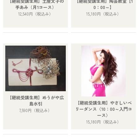
【継続受講生用】土屋文子の
【継続受講生用】陶芸教室【1
手あみ（月1コース）
0：00～】
12,540円
（税込み）
15,180円
（税込み）
【継続受講生用】めうがや広
【継続受講生用】やさしいベ
島水引
リーダンス〈10：00～入門コ
7,590円
（税込み）
ース〉
15,180円
（税込み）