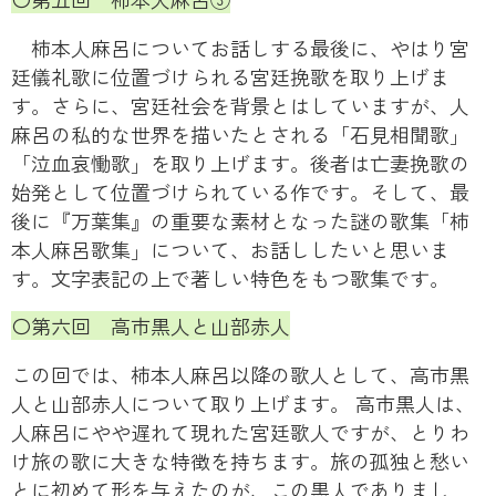
柿本人麻呂についてお話しする最後に、やはり宮
廷儀礼歌に位置づけられる宮廷挽歌を取り上げま
す。さらに、宮廷社会を背景とはしていますが、人
麻呂の私的な世界を描いたとされる「石見相聞歌」
「泣血哀慟歌」を取り上げます。後者は亡妻挽歌の
始発として位置づけられている作です。そして、最
後に『万葉集』の重要な素材となった謎の歌集「柿
本人麻呂歌集」について、お話ししたいと思いま
す。文字表記の上で著しい特色をもつ歌集です。
〇第六回 高市黒人と山部赤人
この回では、柿本人麻呂以降の歌人として、高市黒
人と山部赤人について取り上げます。 高市黒人は、
人麻呂にやや遅れて現れた宮廷歌人ですが、とりわ
け旅の歌に大きな特徴を持ちます。旅の孤独と愁い
とに初めて形を与えたのが、この黒人でありまし