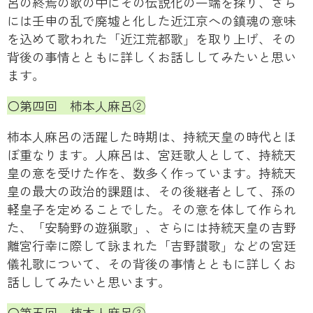
呂の終焉の歌の中にその伝説化の一端を探り、さら
には壬申の乱で廃墟と化した近江京への鎮魂の意味
を込めて歌われた「近江荒都歌」を取り上げ、その
背後の事情とともに詳しくお話ししてみたいと思い
ます。
〇第四回 柿本人麻呂②
柿本人麻呂の活躍した時期は、持統天皇の時代とほ
ぼ重なります。人麻呂は、宮廷歌人として、持統天
皇の意を受けた作を、数多く作っています。持統天
皇の最大の政治的課題は、その後継者として、孫の
軽皇子を定めることでした。その意を体して作られ
た、「安騎野の遊猟歌」、さらには持統天皇の吉野
離宮行幸に際して詠まれた「吉野讃歌」などの宮廷
儀礼歌について、その背後の事情とともに詳しくお
話ししてみたいと思います。
〇第五回 柿本人麻呂③