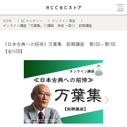
ＲＣＣＢＣストア
HOME
BCカルチャー
オンライン講座
オンライン講座「万葉集」◇講師 多田 一臣◇ 前期講座
《日本古典への招待》万葉集 前期講座 第1回～第7回
【全15回】