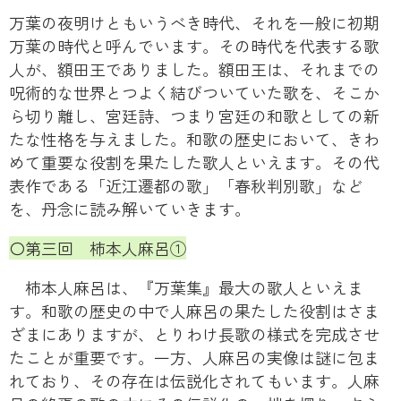
万葉の夜明けともいうべき時代、それを一般に初期
万葉の時代と呼んでいます。その時代を代表する歌
人が、額田王でありました。額田王は、それまでの
呪術的な世界とつよく結びついていた歌を、そこか
ら切り離し、宮廷詩、つまり宮廷の和歌としての新
たな性格を与えました。和歌の歴史において、きわ
めて重要な役割を果たした歌人といえます。その代
表作である「近江遷都の歌」「春秋判別歌」など
を、丹念に読み解いていきます。
〇第三回 柿本人麻呂①
柿本人麻呂は、『万葉集』最大の歌人といえま
す。和歌の歴史の中で人麻呂の果たした役割はさま
ざまにありますが、とりわけ長歌の様式を完成させ
たことが重要です。一方、人麻呂の実像は謎に包ま
れており、その存在は伝説化されてもいます。人麻