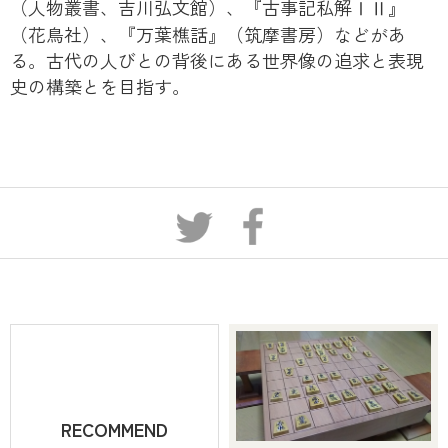
（人物叢書、吉川弘文館）、『古事記私解ⅠⅡ』
（花鳥社）、『万葉樵話』（筑摩書房）などがあ
る。古代の人びとの背後にある世界像の追求と表現
史の構築とを目指す。
RECOMMEND