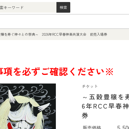
穣を寿ぐ神々との祭典～ 2026年RCC早春神楽共演大会 前売入場券
事項を必ずご確認くだ
さい※
チケット
～五穀豊穣を寿
6年RCC早春
券
5,5
販売価格