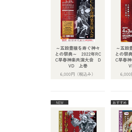
～五穀豊穣を寿ぐ神々
～五穀
との祭典～ 2022年RC
との祭典
C早春神楽共演大会 D
C早春神
VD 上巻
6,000円
（税込み）
6,00