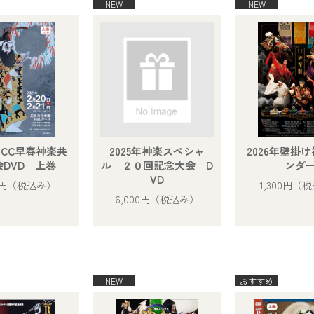
年RCC早春神楽共
2025年神楽スペシャ
2026年壁掛
DVD 上巻
ル ２０回記念大会 D
ンダ
VD
0円
（税込み）
1,300円
（税
6,000円
（税込み）