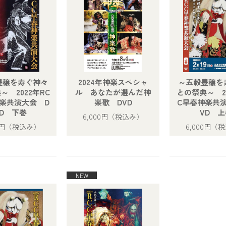
豊穣を寿ぐ神々
2024年神楽スペシャ
～五穀豊穣を
～ 2022年RC
ル あなたが選んだ神
との祭典～ 20
楽共演大会 D
楽歌 DVD
C早春神楽共
VD 下巻
VD 上
6,000円
（税込み）
0円
（税込み）
6,000円
（税