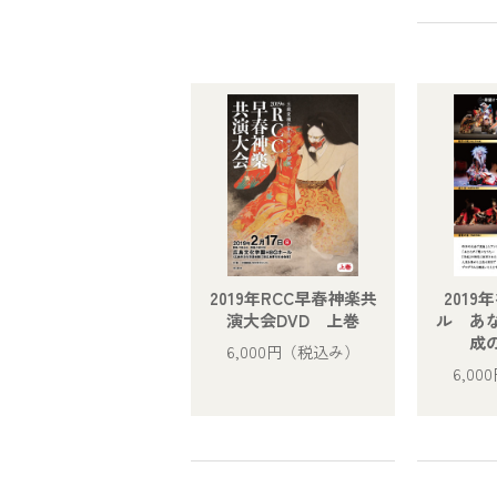
2019年RCC早春神楽共
201
演大会DVD 上巻
ル あ
成
6,000円
（税込み）
6,00