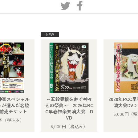
年神楽スペシャル
～五穀豊穣を寿ぐ神々
2020年RCC
たが選んだ名脇
との祭典～ 2026年RC
演大会DVD
前売チケット
C早春神楽共演大会 D
6,000円
（税
VD
0円
（税込み）
6,000円
（税込み）