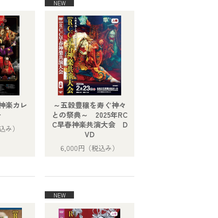
け神楽カレ
～五穀豊穣を寿ぐ神々
ー
との祭典～ 2025年RC
C早春神楽共演大会 D
込み）
VD
6,000円
（税込み）