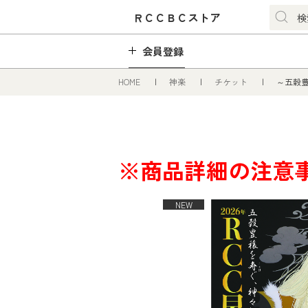
ＲＣＣＢＣストア
会員登録
HOME
神楽
チケット
～五穀豊
※商品詳細の注意