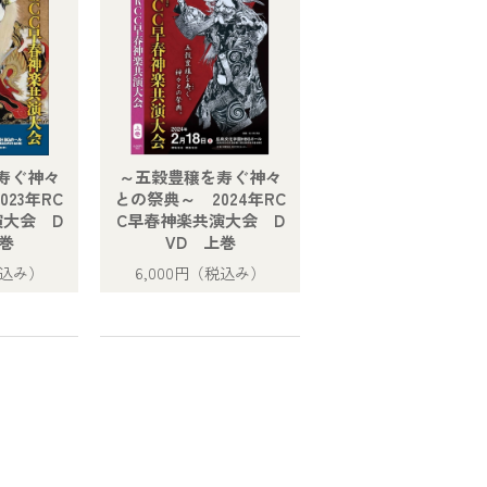
寿ぐ神々
～五穀豊穣を寿ぐ神々
23年RC
との祭典～ 2024年RC
演大会 D
C早春神楽共演大会 D
巻
VD 上巻
込み）
6,000円
（税込み）